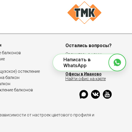
и
Остались вопросы?
е балконов
Свяжитесь с нами:
ние
Написать в
8 (4932) 77-32-38
WhatsApp
узское) остекление
Офисы в Иваново
на балкон
Найти офис на карте
алкон
кление балконов
 зависимости от настроек цветового профиля и