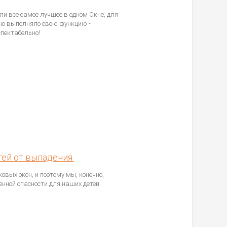
и все самое лучшее в одном Окне, для
жно выполняло свою функцию -
спектабельно!
ей от выпадения.
ых окон, и поэтому мы, конечно,
ной опасности для наших детей.