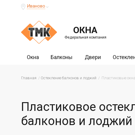
Иваново
ОКНА
Федеральная компания
Окна
Балконы
Двери
Остекле
Главная
Остекление балконов и лоджий
Пластиковые окна
Пластиковое остек
балконов и лоджий