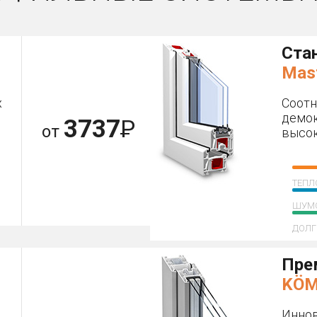
Ста
Mas
х
Соот
демок
3737
Р
от
высок
ТЕПЛ
ШУМ
ДОЛГ
Пре
KÖM
Иннов