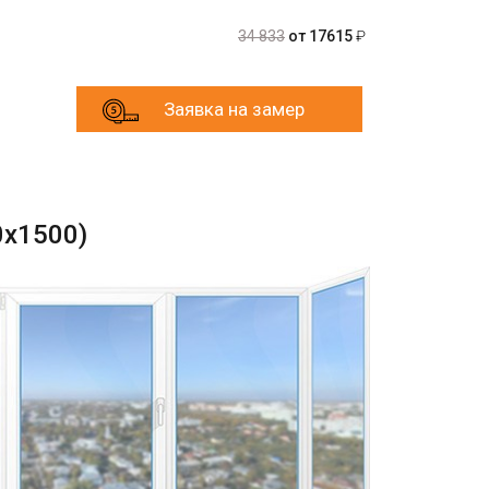
34 833
от 17615
₽
Заявка на замер
0х1500)