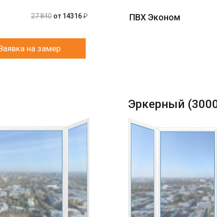
27 840
от 14316
₽
ПВХ Эконом
Заявка на замер
Эркерный (300