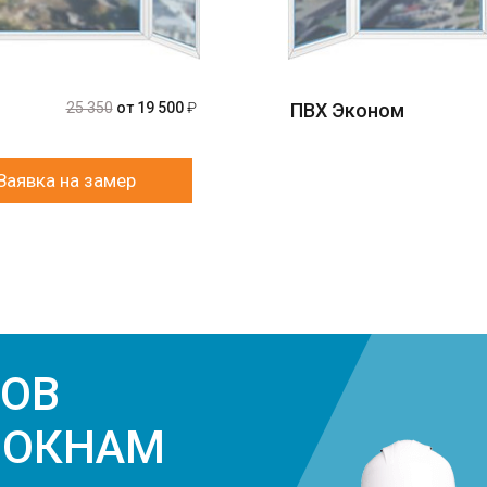
25 350
от 19 500
₽
ПВХ Эконом
Заявка на замер
ЗОВ
 ОКНАМ