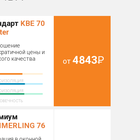
ндарт
KBE 70
ter
ношение
ратичной цены и
4843
Р
ого качества
от
ОИЗОЛЯЦИЯ
ОИЗОЛЯЦИЯ
ОВЕЧНОСТЬ
миум
MERLING 76
ация в оконной