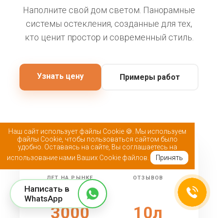
Наполните свой дом светом. Панорамные
системы остекления, созданные для тех,
кто ценит простор и современный стиль.
Узнать цену
Примеры работ
Наш сайт использует файлы Cookie 🍪. Мы используем
файлы Cookie, чтобы пользоваться сайтом было
удобно. Оставаясь на сайте, Вы соглашаетесь на
25+
5k+
использование нами Ваших Cookie файлов.
Принять
ЛЕТ НА РЫНКЕ
ОТЗЫВОВ
Написать в
WhatsApp
3000
10л